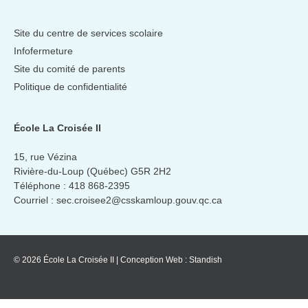
Site du centre de services scolaire
Infofermeture
Site du comité de parents
Politique de confidentialité
École La Croisée II
15, rue Vézina
Rivière-du-Loup (Québec) G5R 2H2
Téléphone :
418 868-2395
Courriel :
sec.croisee2@csskamloup.gouv.qc.ca
© 2026 École La Croisée II
|
Conception Web :
Standish