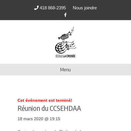
418 868-2395
Nous joindre
F
a
c
e
b
o
o
k
Menu
Cet événement est terminé!
Réunion du CCSEHDAA
18 mars 2020 @ 19:15