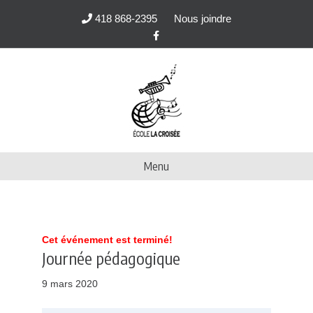
418 868-2395
Nous joindre
F
a
c
e
b
o
o
k
Menu
Cet événement est terminé!
Journée pédagogique
9 mars 2020