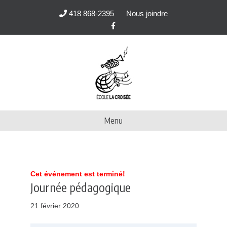
418 868-2395
Nous joindre
F
a
c
e
b
o
o
k
Menu
Cet événement est terminé!
Journée pédagogique
21 février 2020