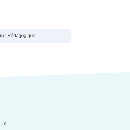
) :
Pédagogique
2H2