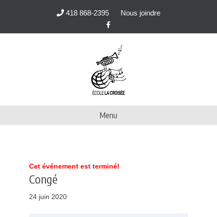
418 868-2395
Nous joindre
F
a
c
e
b
o
o
k
Menu
Cet événement est terminé!
Congé
24 juin 2020